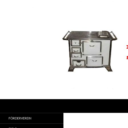
Suchen
Förderverein Wärmestube SKM-Augsburg e.V.
Unterstützung für Menschen in Not
FÖRDERVEREIN