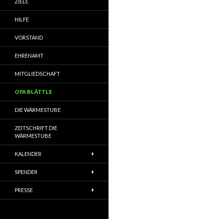
ZIELE
HILFE
VORSTAND
EHRENAMT
MITGLIEDSCHAFT
OFA BLÄTTLE
DIE WÄRMESTUBE
ZEITSCHRIFT DIE
WÄRMESTUBE
KALENDER
SPENDER
PRESSE