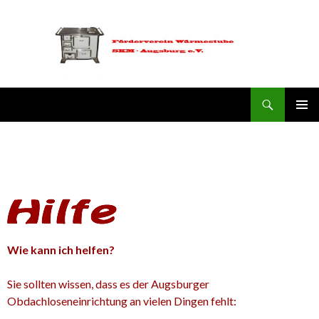
Suchen
Förderverein Wärmestube SKM-Augsburg e.V.
ZUM
PRIMÄR
INHALT
MENÜ
SPRINGEN
Wie kann ich helfen?
Sie sollten wissen, dass es der Augsburger
Obdachloseneinrichtung an vielen Dingen fehlt: