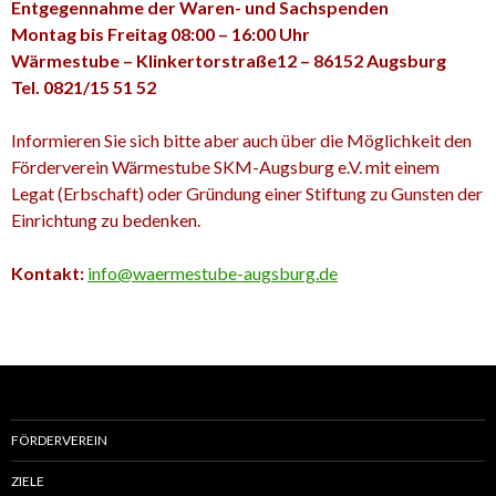
Entgegennahme der Waren- und Sachspenden
Montag bis Freitag 08:00 – 16:00 Uhr
Wärmestube – Klinkertorstraße12 – 86152 Augsburg
Tel. 0821/15 51 52
Informieren Sie sich bitte aber auch über die Möglichkeit den
Förderverein Wärmestube SKM-Augsburg e.V. mit einem
Legat (Erbschaft) oder Gründung einer Stiftung zu Gunsten der
Einrichtung zu bedenken.
Kontakt:
info@waermestube-augsburg.de
FÖRDERVEREIN
ZIELE