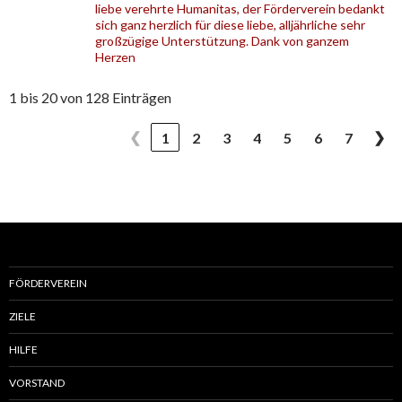
liebe verehrte Humanitas, der Förderverein bedankt
sich ganz herzlich für diese liebe, alljährliche sehr
großzügige Unterstützung. Dank von ganzem
Herzen
1 bis 20 von 128 Einträgen
❮
❯
1
2
3
4
5
6
7
FÖRDERVEREIN
ZIELE
HILFE
VORSTAND